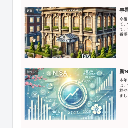
事
起業
今後
て、
て、
番重
新N
新NISA
本年
は、
柄や
まし