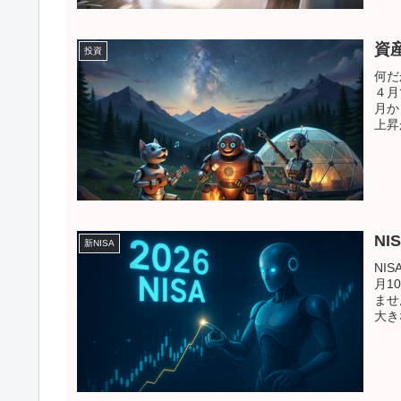
資産
投資
何だ
４月
月か
上昇
NIS
新NISA
NI
月1
ませ
大き