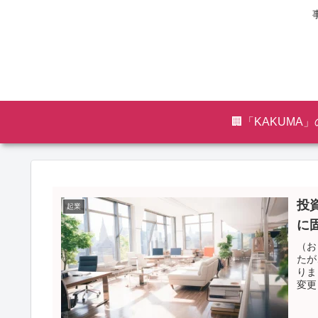
🏢「KAKUMA
投
起業
に
（お
たが
りま
変更