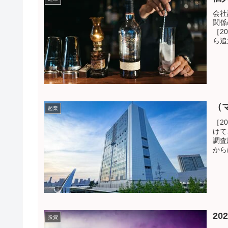
会社
関係
［2
ら追
（
起業
［2
けて
調査
から
20
投資