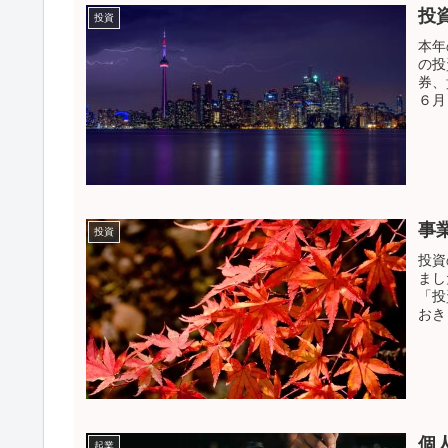
投
投資
本年
の投
券、
６月
事
投資
投資
まし
「投
おき
個
起業