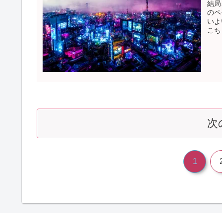
結局
のペ
いよ
こち
次
1